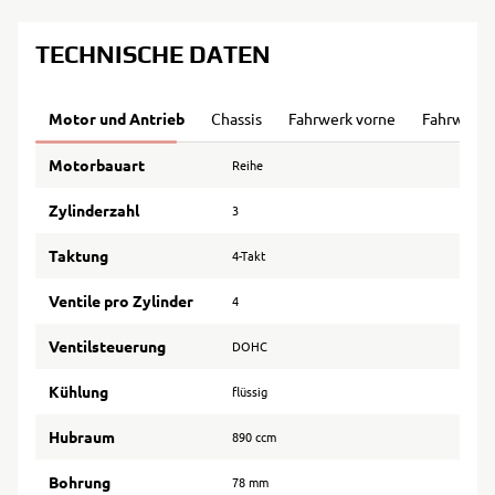
TECHNISCHE DATEN
Motor und Antrieb
Chassis
Fahrwerk vorne
Fahrwerk 
Motorbauart
Reihe
Zylinderzahl
3
Taktung
4-Takt
Ventile pro Zylinder
4
Ventilsteuerung
DOHC
Kühlung
flüssig
Hubraum
890 ccm
Bohrung
78 mm