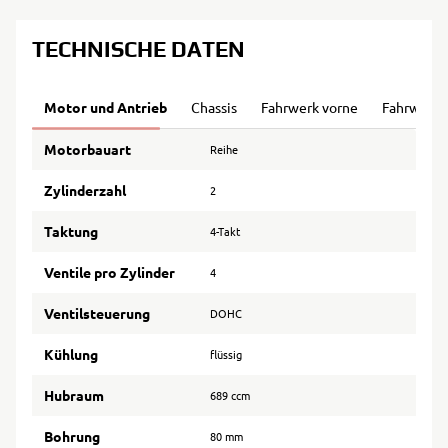
TECHNISCHE DATEN
Motor und Antrieb
Chassis
Fahrwerk vorne
Fahrwerk 
Motorbauart
Reihe
Zylinderzahl
2
Taktung
4-Takt
Ventile pro Zylinder
4
Ventilsteuerung
DOHC
Kühlung
flüssig
Hubraum
689 ccm
Bohrung
80 mm