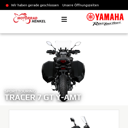
Wir haben gerade geschlossen
Unsere Öffnungszeiten
SPORT TOURING
TRACER 7 GT Y-AMT